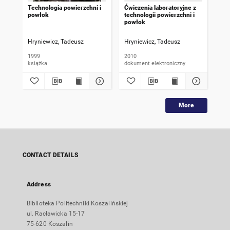
Technologia powierzchni i
Ćwiczenia laboratoryjne z
Mod
powłok
technologii powierzchni i
tec
powłok
Mi
Let
01
Hryniewicz, Tadeusz
Hryniewicz, Tadeusz
Pre
1999
2010
199
książka
dokument elektroniczny
ksi
More
CONTACT DETAILS
Address
Biblioteka Politechniki Koszalińskiej
ul. Racławicka 15-17
75-620 Koszalin