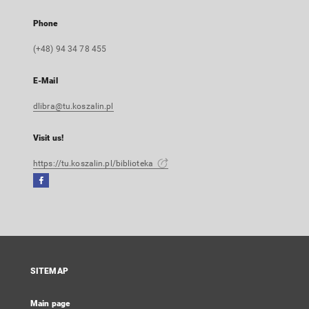
Phone
(+48) 94 34 78 455
E-Mail
dlibra@tu.koszalin.pl
Visit us!
https://tu.koszalin.pl/biblioteka
Facebook
External
link,
will
open
in
a
SITEMAP
new
tab
Main page