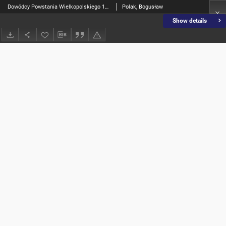
Dowódcy Powstania Wielkopolskiego 1918-1919. T.1, Dowódcy Powstania Wielkpolskiego 1918-1919
Polak, Bogusław
Show details