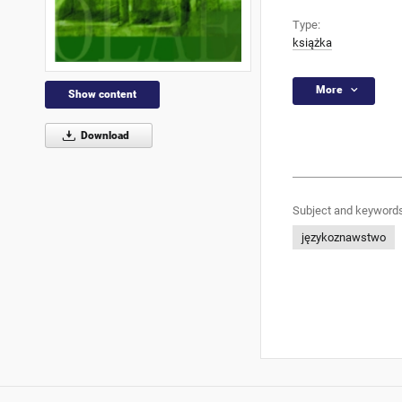
Type:
książka
More
Show content
Download
Subject and keywords
językoznawstwo