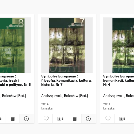
ropaeae :
Symbolae Europaeae :
Symbolae Europaea
toria, język i
filozofia, komunikacja, kultura,
komunikacji, kultur
auki o polityce. Nr 8
historia. Nr 7
Nr 4
, Bolesław [Red.]
Andrzejewski, Bolesław [Red.]
Andrzejewski, Boles
2014
2011
książka
książka