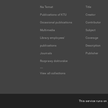
Na Temat
Title
Publications of KTU
Creator
Occasional publications
Contributor
Multimedia
Subject
Library employees'
Coverage
publications
Description
Journals
Publisher
Rozprawy doktorskie
...
View all collections
This service runs on