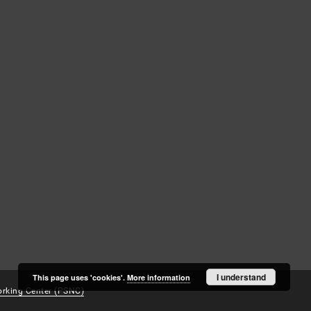
Log in
Recently viewed
I understand
This page uses 'cookies'.
More information
rking Center (PSNC)