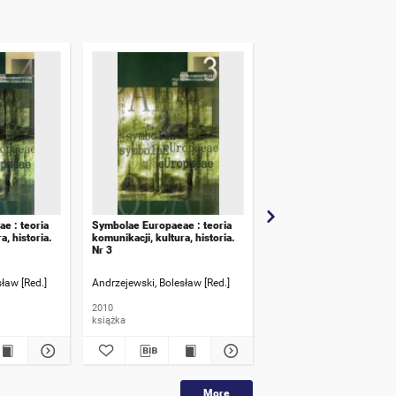
e : teoria
Symbolae Europaeae : teoria
Symbolae Europaeae
a, historia.
komunikacji, kultura, historia.
Nr 3
ław [Red.]
Andrzejewski, Bolesław [Red.]
Klepuszewski, Wojciech [
2010
2006
książka
książka
More