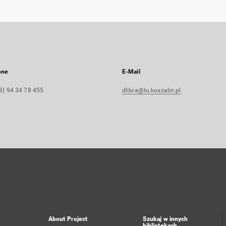
one
E-Mail
8) 94 34 78 455
dlibra@tu.koszalin.pl
About Project
Szukaj w innych
bibliotekach