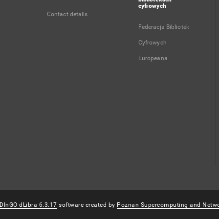
cyfrowych
Contact details
Federacja Bibliotek
Cyfrowych
Europeana
DInGO dLibra 6.3.17
software created by
Poznan Supercomputing and Netwo