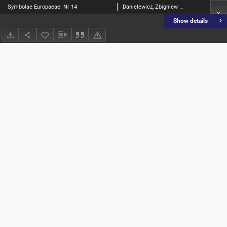
Symbolae Europaeae. Nr 14
Danielewicz, Zbigniew [Red.]
Show details