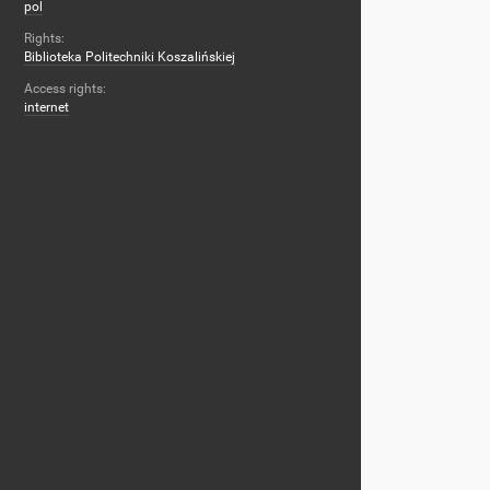
pol
Rights:
Biblioteka Politechniki Koszalińskiej
Access rights:
internet