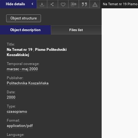
Hide details
Na Temat nr 19 Pismo P
Object structure
Object description
Files list
Title:
Na Temat nr 19
;
Pismo Politechniki
Koszalińskiej
Temporal coverage:
marzec - maj 2000
Publisher:
Politechnika Koszalińska
Date:
2000
Type:
czasopismo
Format:
application/pdf
Language: