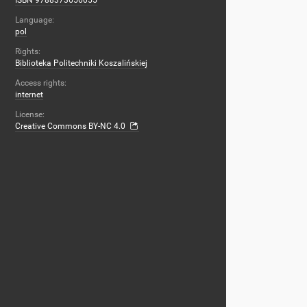
ISBN 9788373656055
Language:
pol
Rights:
Biblioteka Politechniki Koszalińskiej
Access rights:
internet
License:
Creative Commons BY-NC 4.0