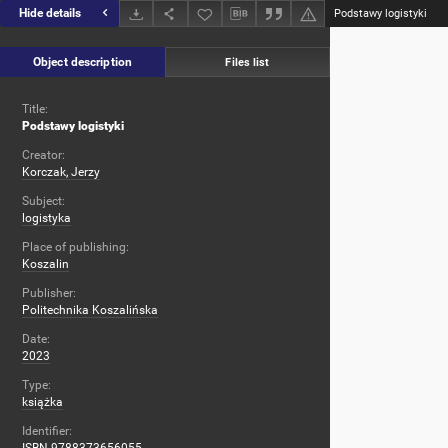
Hide details
Podstawy logistyki
Object description
Files list
Title:
Podstawy logistyki
Creator:
Korczak, Jerzy
Subject:
logistyka
Place of publishing:
Koszalin
Publisher:
Politechnika Koszalińska
Date:
2023
Type:
książka
Identifier: