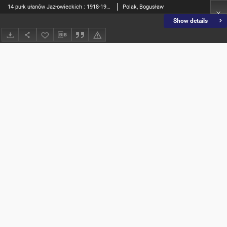
14 pułk ułanów Jazłowieckich : 1918-1945 : (zarys dziejów)
Polak, Bogusław
Show details