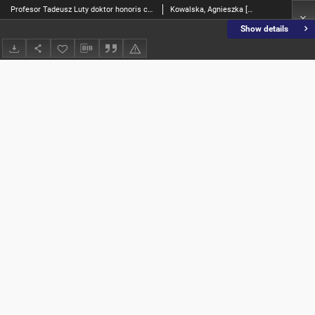
Profesor Tadeusz Luty doktor honoris causa Politechniki Koszalińskiej : 5 VI 2008
Kowalska, Agnieszka [Red.]; Krzyżyński, Tomasz [Red.]
Show details