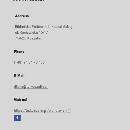
Address
Biblioteka Politechniki Koszalińskiej
ul. Racławicka 15-17
75-620 Koszalin
Phone
(+48) 94 34 78 455
E-Mail
dlibra@tu.koszalin.pl
Visit us!
https://tu.koszalin.pl/biblioteka
Facebook
External
link,