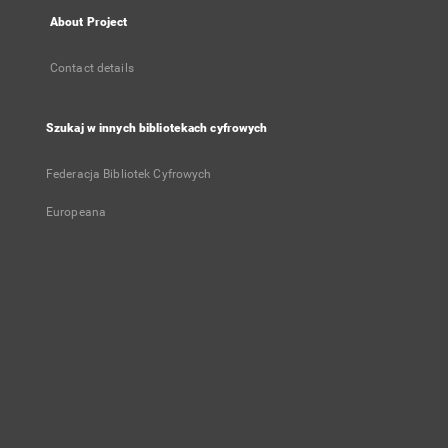
About Project
Contact details
Szukaj w innych bibliotekach cyfrowych
Federacja Bibliotek Cyfrowych
Europeana
User's account
Log in
Recently viewed