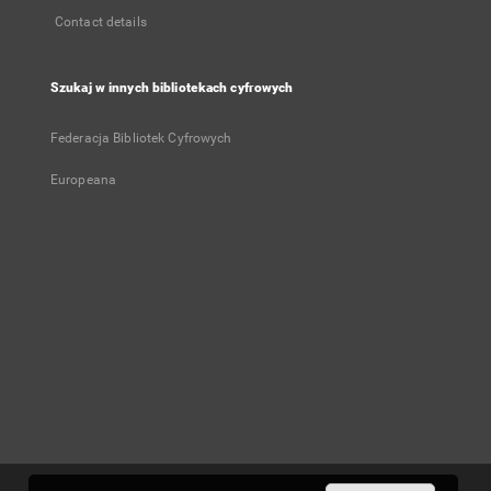
Contact details
Szukaj w innych bibliotekach cyfrowych
Federacja Bibliotek Cyfrowych
Europeana
User's account
Log in
Recently viewed