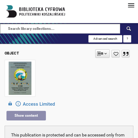
Advanced search
?
OBJECT
Access Limited
Show content
This publication is protected and can be accessed only from