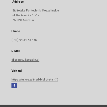
Address
Biblioteka Politechniki Koszalińskiej
ul. Racławicka 15-17
75-620 Koszalin
Phone
(+48) 94 34 78 455
E-Mail
dlibra@tu.koszalin.pl
Visit us!
https://tu.koszalin.pl/biblioteka
Facebook
External
link,
will
open