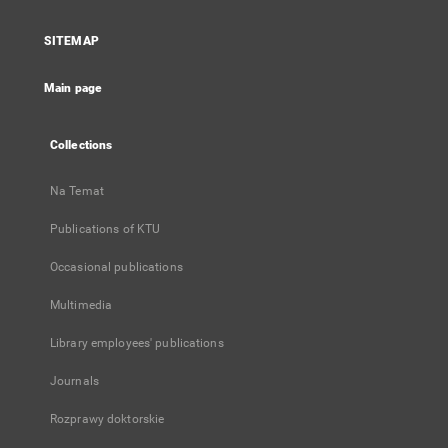
in
a
SITEMAP
new
tab
Main page
Collections
Na Temat
Publications of KTU
Occasional publications
Multimedia
Library employees' publications
Journals
Rozprawy doktorskie
...