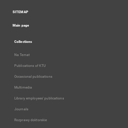
in
a
SITEMAP
new
tab
Main page
Collections
Na Temat
Publications of KTU
Occasional publications
Multimedia
Library employees' publications
Journals
Rozprawy doktorskie