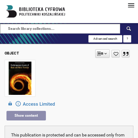
Advanced search
?
OBJECT
Access Limited
Show content
This publication is protected and can be accessed only from