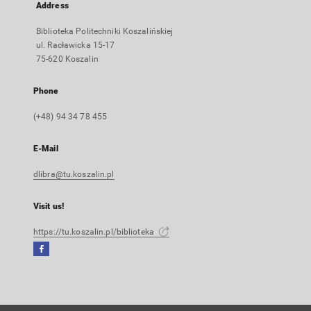
Address
Biblioteka Politechniki Koszalińskiej
ul. Racławicka 15-17
75-620 Koszalin
Phone
(+48) 94 34 78 455
E-Mail
dlibra@tu.koszalin.pl
Visit us!
https://tu.koszalin.pl/biblioteka
Facebook
External
link,
will
open