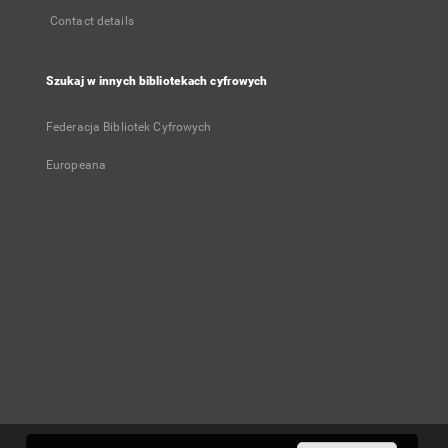
Contact details
Szukaj w innych bibliotekach cyfrowych
Federacja Bibliotek Cyfrowych
Europeana
User's account
Log in
Recently viewed