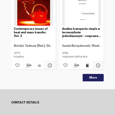
Contemporary issues of
Analiza transportu ciepła w
Bad
heat and mass transfer.
termosyfonie
wym
Vol. 2
jednofazowym : rozprawa
war
doktorska
swo
izo
Bohdal, Tadeusz [Red.]
Sikora, Małgorzata [Red.]
Szada-Borzyskowski, Wiesław
Poniewski, Mieczysław [
Bohdal,
Dut
prz
ogr
2019
2006
200
dok
książka
rozprawa doktorska
roz
More
CONTACT DETAILS