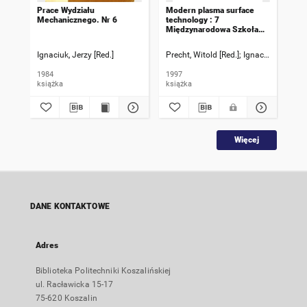
Prace Wydziału
Modern plasma surface
25 
Mechanicznego. Nr 6
technology : 7
Me
Międzynarodowa Szkoła
Szk
Letnia Mielno '96 : 30.05-
Kos
01.06.1996
pra
Ignaciuk, Jerzy [Red.]
Precht, Witold [Red.]
Ignaciuk, Jerzy [R
Mil
1984
1997
199
książka
książka
ksi
Więcej
DANE KONTAKTOWE
Adres
Biblioteka Politechniki Koszalińskiej
ul. Racławicka 15-17
75-620 Koszalin