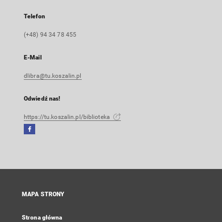
Telefon
(+48) 94 34 78 455
E-Mail
dlibra@tu.koszalin.pl
Odwiedź nas!
https://tu.koszalin.pl/biblioteka
Facebook
Link
zewnętrzny,
otworzy
się
w
nowej
MAPA STRONY
karcie
Strona główna