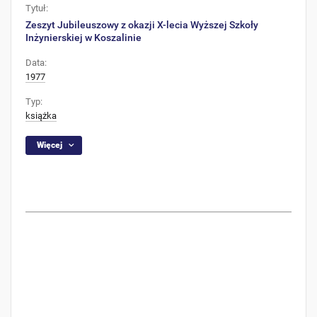
Tytuł:
Zeszyt Jubileuszowy z okazji X-lecia Wyższej Szkoły
Inżynierskiej w Koszalinie
Data:
1977
Typ:
książka
Więcej