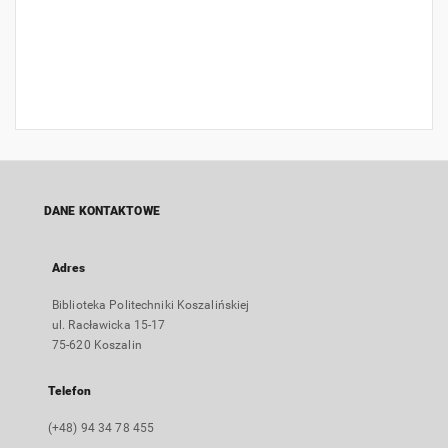
DANE KONTAKTOWE
Adres
Biblioteka Politechniki Koszalińskiej
ul. Racławicka 15-17
75-620 Koszalin
Telefon
(+48) 94 34 78 455