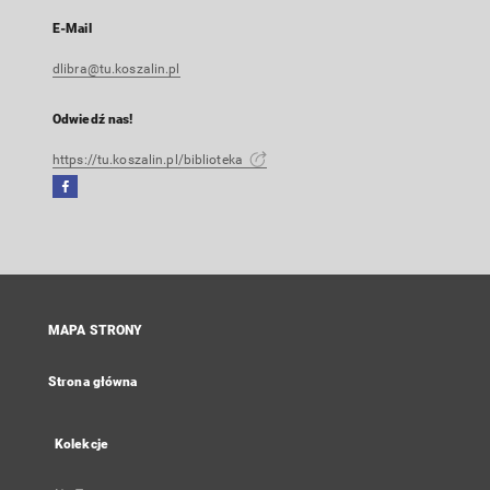
E-Mail
dlibra@tu.koszalin.pl
Odwiedź nas!
https://tu.koszalin.pl/biblioteka
Facebook
Link
zewnętrzny,
otworzy
się
w
nowej
MAPA STRONY
karcie
Strona główna
Kolekcje