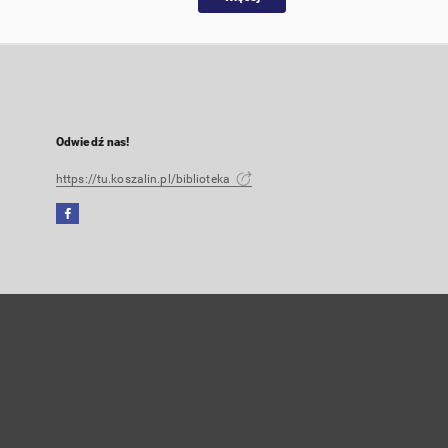
Odwiedź nas!
https://tu.koszalin.pl/biblioteka
Facebook
Link
zewnętrzny,
otworzy
się
w
nowej
karcie
Konto użytkownika