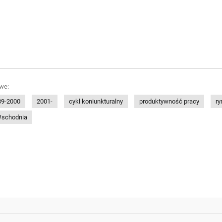
we:
89-2000
2001-
cykl koniunkturalny
produktywność pracy
ry
Wschodnia