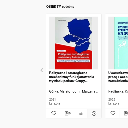
OBIEKTY
podobne
Polityczne i strategiczne
Uwarunkowan
mechanizmy funkcjonowania
pracę : ocen
wywiadu państw Grupy
zatrudnienia
Wyszehradzkiej
przedsiębio
turystyczny
Górka, Marek
Toumi, Marzena [Recenzja]
Radlińska, K
Siemiątko
2021
2025
książka
książka