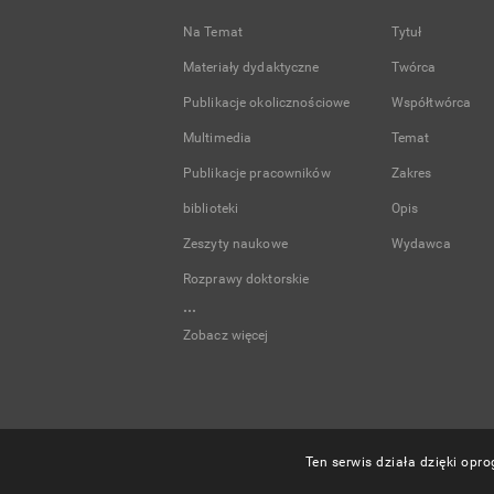
Na Temat
Tytuł
Materiały dydaktyczne
Twórca
Publikacje okolicznościowe
Współtwórca
Multimedia
Temat
Publikacje pracowników
Zakres
biblioteki
Opis
Zeszyty naukowe
Wydawca
Rozprawy doktorskie
...
Zobacz więcej
Ten serwis działa dzięki op