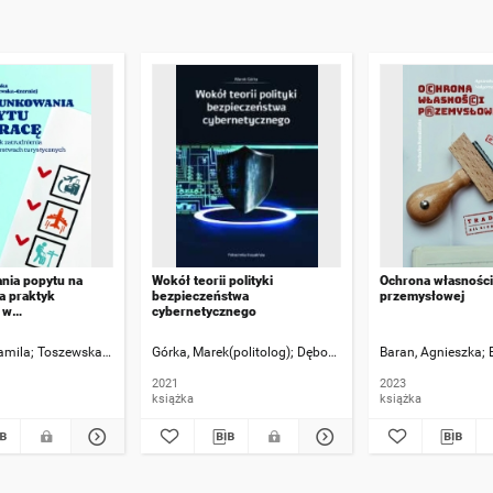
ia popytu na
Wokół teorii polityki
Ochrona własności
a praktyk
bezpieczeństwa
przemysłowej
 w
cybernetycznego
rstwach
ch
amila
wski, Zbigniew [Recenzja]
Toszewska-Czerniej, Weronika
Górka, Marek(politolog)
Dębowski, Tomasz(politolog) [Re
Baran, Agnieszka
2021
2023
książka
książka