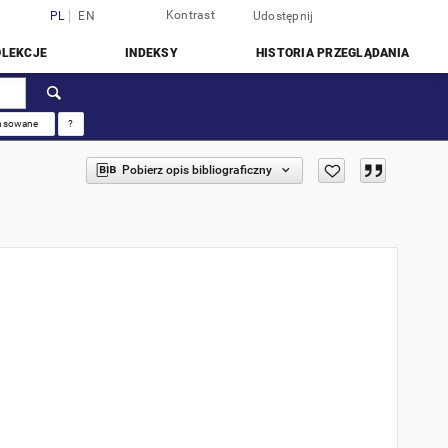
Kontrast
Zaloguj się
PL
EN
Udostępnij
OLEKCJE
INDEKSY
HISTORIA PRZEGLĄDANIA
nsowane
?
Pobierz opis bibliograficzny