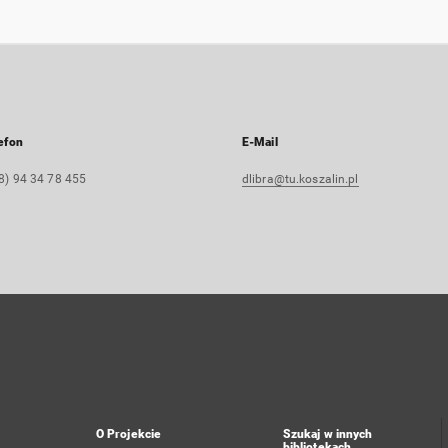
efon
E-Mail
8) 94 34 78 455
dlibra@tu.koszalin.pl
O Projekcie
Szukaj w innych
bibliotekach