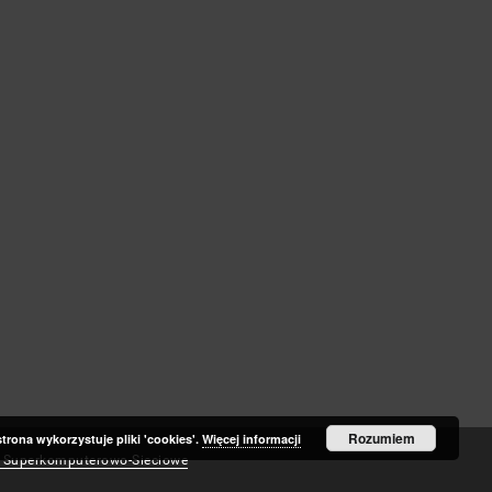
Zaloguj się
Historia przeglądania
Rozumiem
strona wykorzystuje pliki 'cookies'.
Więcej informacji
 Superkomputerowo-Sieciowe