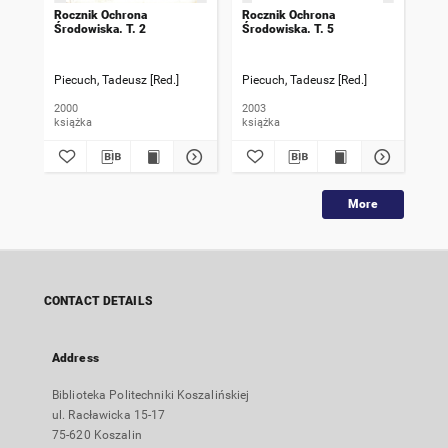
Rocznik Ochrona
Rocznik Ochrona
Roc
Środowiska. T. 2
Środowiska. T. 5
Śro
Piecuch, Tadeusz [Red.]
Piecuch, Tadeusz [Red.]
Pie
2000
2003
200
książka
książka
ksi
More
CONTACT DETAILS
Address
Biblioteka Politechniki Koszalińskiej
ul. Racławicka 15-17
75-620 Koszalin