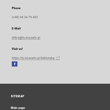
Phone
(+48) 94 34 78 455
E-Mail
dlibra@tu.koszalin.pl
Visit us!
https://tu.koszalin.pl/biblioteka
Facebook
External
link,
will
open
in
a
SITEMAP
new
tab
Main page