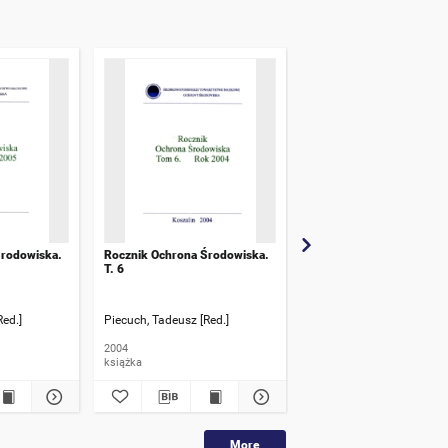
Środowiska.
Rocznik Ochrona Środowiska.
Rocznik Ochrona Środow
T. 6
T. 9
Red.]
Piecuch, Tadeusz [Red.]
Piecuch, Tadeusz [Red.]
2004
2007
książka
książka
More