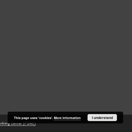
Log in
Recently viewed
I understand
This page uses 'cookies'.
More information
rking Center (PSNC)