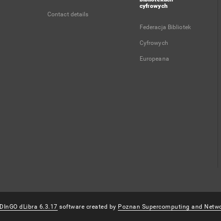
cyfrowych
Contact details
Federacja Bibliotek
Cyfrowych
Europeana
DInGO dLibra 6.3.17
software created by
Poznan Supercomputing and Netwo