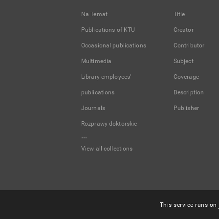
Na Temat
Title
Publications of KTU
Creator
Occasional publications
Contributor
Multimedia
Subject
Library employees'
Coverage
publications
Description
Journals
Publisher
Rozprawy doktorskie
...
View all collections
This service runs on