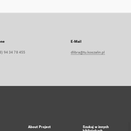
one
E-Mail
8) 94 34 78 455
dlibra@tu.koszalin.pl
About Project
Szukaj w innych
bibliotekach