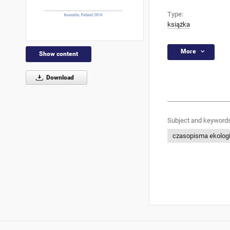
Type:
książka
More
Show content
Download
Subject and keywords
czasopisma ekologi