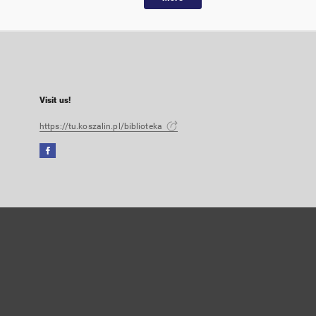
Visit us!
https://tu.koszalin.pl/biblioteka
Facebook
External
link,
will
open
in
a
new
tab
User's account