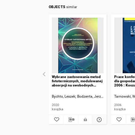
OBJECTS
similar
Wybrane zastosowania metod
Prace konfer
fototermicznych, modulowanej
dla gospoda
absorpcji na swobodnych
2006 : Kosza
nośnikach i fotonapięcia
22-23 paźdz
powierzchniowego w
Bychto, Leszek
Bodzenta, Jerzy [Recenzja]
Tarnowski, W
Więcek,
badaniach materiałów
półprzewodnikowych
2020
2006
książka
książka