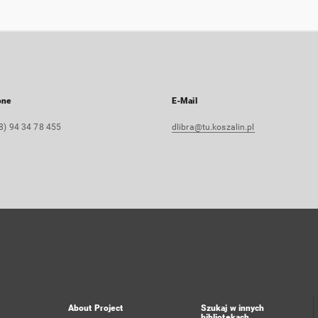
one
E-Mail
8) 94 34 78 455
dlibra@tu.koszalin.pl
About Project
Szukaj w innych
bibliotekach