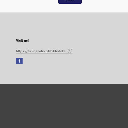
Visit us!
https://tu.koszalin.pl/biblioteka
Facebook
External
link,
will
open
in
a
new
tab
User's account