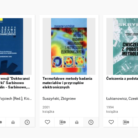
encji "Doktoranci
Termofalowe metody badania
Ćwiczenia z podst
rki" Sarbinowo
materiałów i przyrządów
lin - Sarbinowo,
elektronicznych
iernika 2006
ojciech [Red.]
 Bogusław [Recenzja]
Kiczkowiak, Tomasz [Red.]
Suszyński, Zbigniew
Łukianowicz, Czes
2001
1994
książka
książka