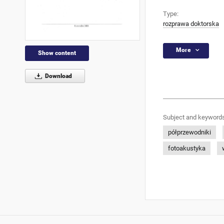
Type:
rozprawa doktorska
More
Show content
Download
Subject and keywords
półprzewodniki
fotoakustyka