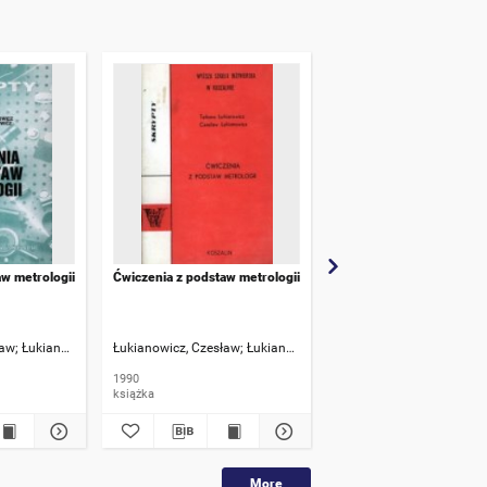
aw metrologii
Ćwiczenia z podstaw metrologii
Laboratorium inżynierii
materiałowej
ław
Łukianowicz, Tatiana
Łukianowicz, Czesław
Łukianowicz, Tatiana
Pancielejko, Mieczysław
1990
2024
książka
książka
More