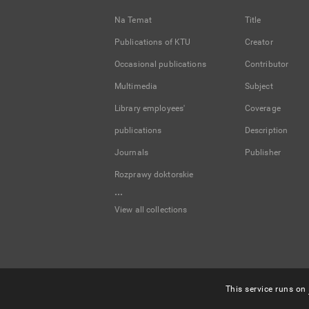
Na Temat
Title
Publications of KTU
Creator
Occasional publications
Contributor
Multimedia
Subject
Library employees'
Coverage
publications
Description
Journals
Publisher
Rozprawy doktorskie
...
View all collections
This service runs on