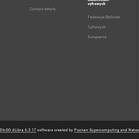
cyfrowych
Contact details
Federacja Bibliotek
Cyfrowych
Europeana
DInGO dLibra 6.3.17
software created by
Poznan Supercomputing and Netwo