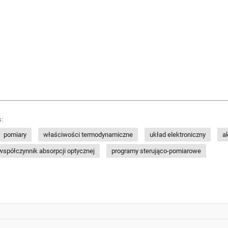
:
pomiary
właściwości termodynamiczne
układ elektroniczny
a
współczynnik absorpcji optycznej
programy sterująco-pomiarowe