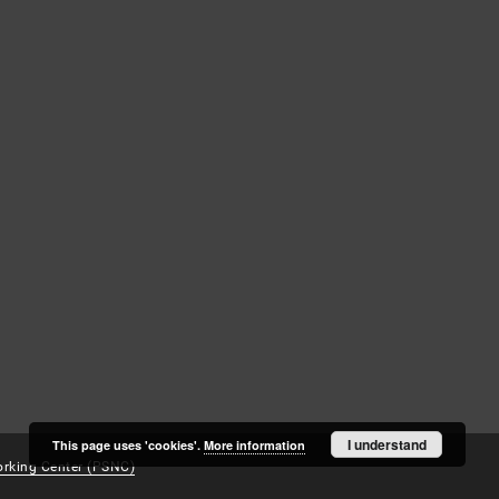
Log in
Recently viewed
I understand
This page uses 'cookies'.
More information
rking Center (PSNC)