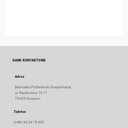
DANE KONTAKTOWE
Adres
Biblioteka Politechniki Koszalińskiej
ul. Racławicka 15-17
75-620 Koszalin
Telefon
(+48) 94 34 78 455