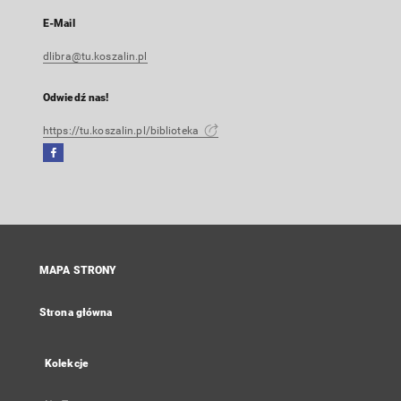
E-Mail
dlibra@tu.koszalin.pl
Odwiedź nas!
https://tu.koszalin.pl/biblioteka
Facebook
Link
zewnętrzny,
otworzy
się
w
nowej
MAPA STRONY
karcie
Strona główna
Kolekcje