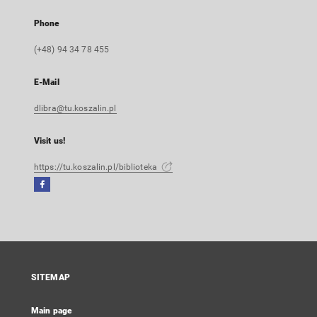
Phone
(+48) 94 34 78 455
E-Mail
dlibra@tu.koszalin.pl
Visit us!
https://tu.koszalin.pl/biblioteka
Facebook
External
link,
will
open
in
a
SITEMAP
new
tab
Main page