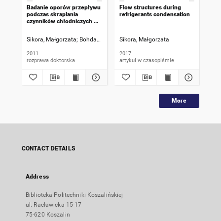
Badanie oporów przepływu
Flow structures during
Mod
podczas skraplania
refrigerants condensation
pr
czynników chłodniczych w
pod
minikanałach rurowych :
min
rozprawa doktorska
Sikora, Małgorzata
Bohdal, Tadeusz [Promotor]
Sikora, Małgorzata
Czapp, Marian [Recenzja
Sik
2011
2017
202
rozprawa doktorska
artykuł w czasopiśmie
ksi
More
CONTACT DETAILS
Address
Biblioteka Politechniki Koszalińskiej
ul. Racławicka 15-17
75-620 Koszalin