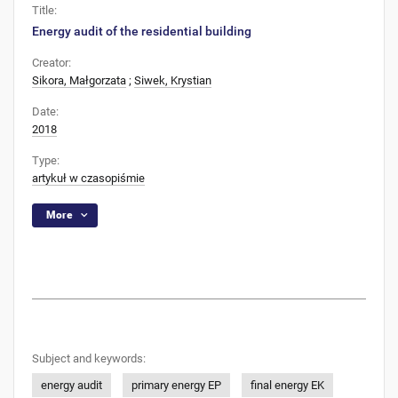
Title:
Energy audit of the residential building
Creator:
Sikora, Małgorzata
;
Siwek, Krystian
Date:
2018
Type:
artykuł w czasopiśmie
More
Subject and keywords:
energy audit
primary energy EP
final energy EK