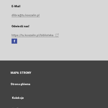
E-Mail
dlibra@tu.koszalin.pl
Odwiedź nas!
https://tu.koszalin.pl/biblioteka
Facebook
Link
zewnętrzny,
otworzy
się
w
nowej
MAPA STRONY
karcie
Strona główna
Kolekcje