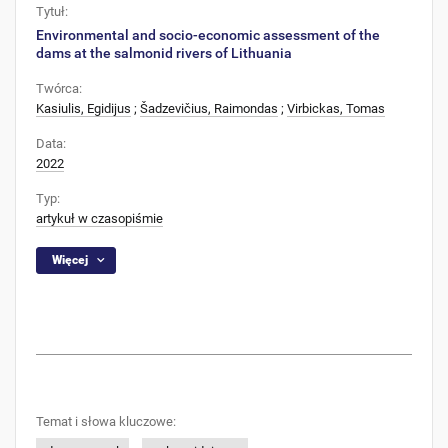
Tytuł:
Environmental and socio-economic assessment of the
dams at the salmonid rivers of Lithuania
Twórca:
Kasiulis, Egidijus
;
Šadzevičius, Raimondas
;
Virbickas, Tomas
Data:
2022
Typ:
artykuł w czasopiśmie
Więcej
Temat i słowa kluczowe: