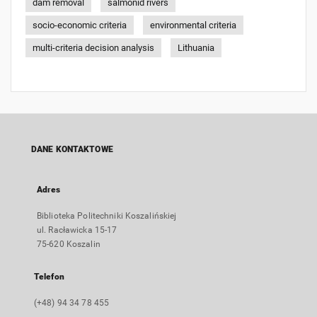
dam removal
salmonid rivers
socio-economic criteria
environmental criteria
multi-criteria decision analysis
Lithuania
DANE KONTAKTOWE
Adres
Biblioteka Politechniki Koszalińskiej
ul. Racławicka 15-17
75-620 Koszalin
Telefon
(+48) 94 34 78 455