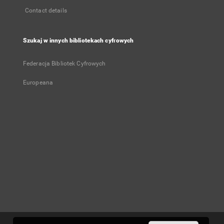
Contact details
Szukaj w innych bibliotekach cyfrowych
Federacja Bibliotek Cyfrowych
Europeana
User's account
Log in
Recently viewed