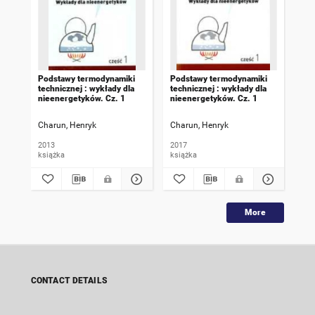
Podstawy termodynamiki
Podstawy termodynamiki
Pod
technicznej : wykłady dla
technicznej : wykłady dla
tec
nieenergetyków. Cz. 1
nieenergetyków. Cz. 1
nie
Charun, Henryk
Charun, Henryk
Cha
2013
2017
200
książka
książka
ksi
More
CONTACT DETAILS