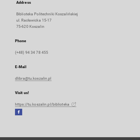
Address
Biblioteka Politechniki Koszalińskiej
ul. Racławicka 15-17
75-620 Koszalin
Phone
(+48) 94 34 78 455
E-Mail
dlibra@tu.koszalin.pl
Visit us!
https://tu.koszalin.pl/biblioteka
Facebook
External
link,
will
open