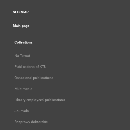
in
a
SITEMAP
new
tab
Main page
Collections
Na Temat
Publications of KTU
Occasional publications
Multimedia
Library employees' publications
Journals
Rozprawy doktorskie