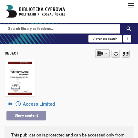
Advanced search
?
OBJECT
Access Limited
Show content
This publication is protected and can be accessed only from