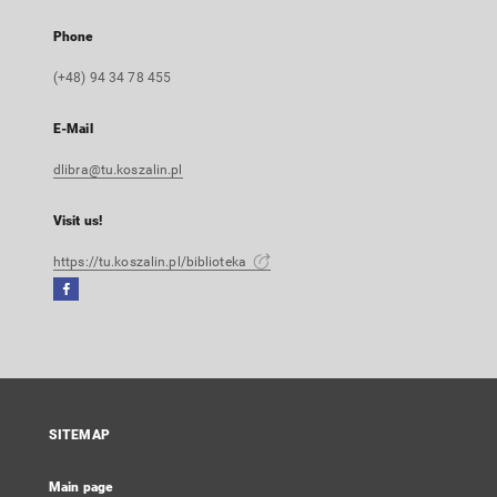
Phone
(+48) 94 34 78 455
E-Mail
dlibra@tu.koszalin.pl
Visit us!
https://tu.koszalin.pl/biblioteka
Facebook
External
link,
will
open
in
a
SITEMAP
new
tab
Main page