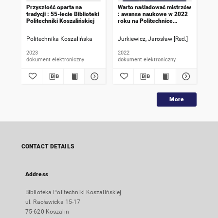
Przyszłość oparta na
Warto naśladować mistrzów
Biu
tradycji : 55-lecie Biblioteki
: awanse naukowe w 2022
Pol
Politechniki Koszalińskiej
roku na Politechnice
Nr 
Koszalińskiej
Politechnika Koszalińska
Jurkiewicz, Jarosław [Red.]
Paw
2023
2022
202
dokument elektroniczny
dokument elektroniczny
dok
More
CONTACT DETAILS
Address
Biblioteka Politechniki Koszalińskiej
ul. Racławicka 15-17
75-620 Koszalin