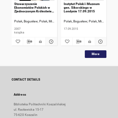
Stowarzyszenie
Instytut Polski i Muzeum
Stu
Ekonomistów Polskich w
gen. Sikorskiego w
w L
Zjednoczonym Królestwie
Londynie 17.09.2015
1941-1945 : ludzie i
koncepcje gospodarcze
Polak, Bogusław
Polak, Michał
Polak, Bogusław
Polak, Michał
Pol
2007
17.09.2015
08.
książka
More
CONTACT DETAILS
Address
Biblioteka Politechniki Koszalińskiej
ul. Racławicka 15-17
75-620 Koszalin