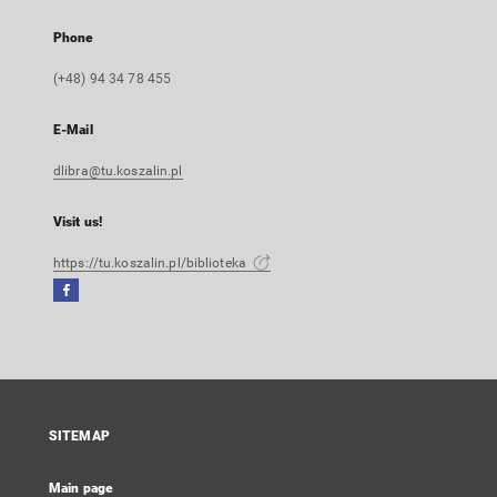
Phone
(+48) 94 34 78 455
E-Mail
dlibra@tu.koszalin.pl
Visit us!
https://tu.koszalin.pl/biblioteka
Facebook
External
link,
will
open
in
a
SITEMAP
new
tab
Main page