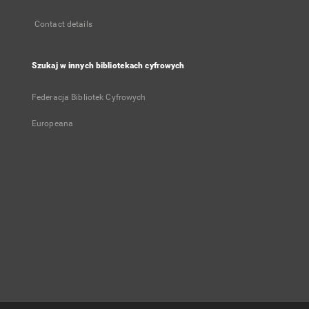
Contact details
Szukaj w innych bibliotekach cyfrowych
Federacja Bibliotek Cyfrowych
Europeana
User's account
Log in
Recently viewed