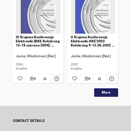
III Krajowa Konferencja
II Krajowa Konferencja
IV 
Elektroniki [KKE Kołobrzeg
Elektroniki KKE'2003
Ele
16-18 czerwca 2004] :
Kołobrzeg 9-12.06.2002 :
cze
materiały konferencji. T.1/2
materiały konferencji. T.2/2
kon
Janke, Włodzimierz [Red.]
Janke, Włodzimierz [Red.]
Jan
2004
2003
200
książka
książka
ksi
More
CONTACT DETAILS