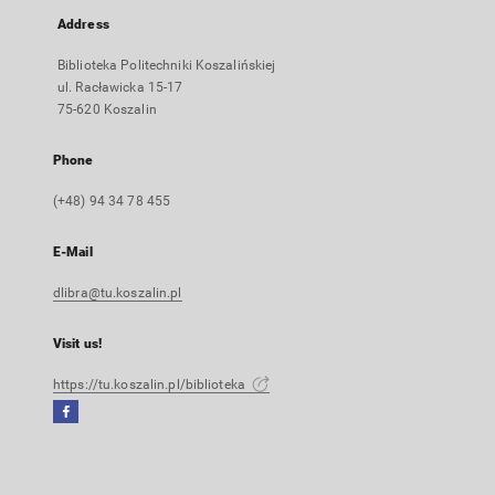
Address
Biblioteka Politechniki Koszalińskiej
ul. Racławicka 15-17
75-620 Koszalin
Phone
(+48) 94 34 78 455
E-Mail
dlibra@tu.koszalin.pl
Visit us!
https://tu.koszalin.pl/biblioteka
Facebook
External
link,
will