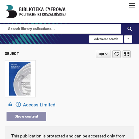
Advanced search
?
OBJECT
Access Limited
Show content
This publication is protected and can be accessed only from