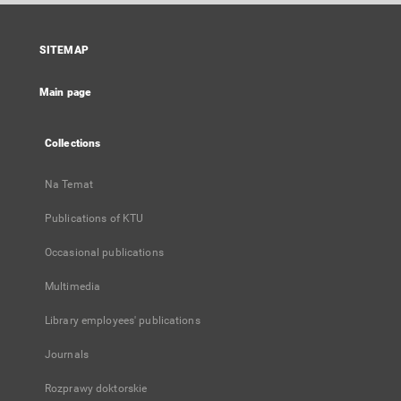
open
in
a
SITEMAP
new
tab
Main page
Collections
Na Temat
Publications of KTU
Occasional publications
Multimedia
Library employees' publications
Journals
Rozprawy doktorskie