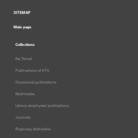
in
a
SITEMAP
new
tab
Main page
Collections
Na Temat
Publications of KTU
Occasional publications
Multimedia
Library employees' publications
Journals
Rozprawy doktorskie
...