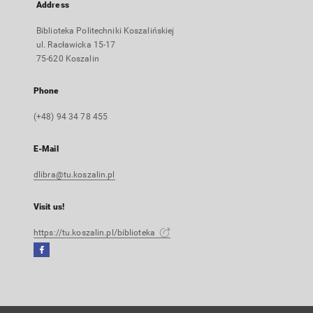
Address
Biblioteka Politechniki Koszalińskiej
ul. Racławicka 15-17
75-620 Koszalin
Phone
(+48) 94 34 78 455
E-Mail
dlibra@tu.koszalin.pl
Visit us!
https://tu.koszalin.pl/biblioteka
Facebook
External
link,
will
open