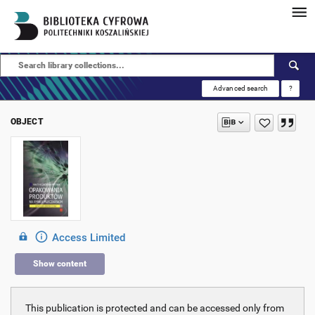
Advanced search
?
OBJECT
Access Limited
Show content
This publication is protected and can be accessed only from