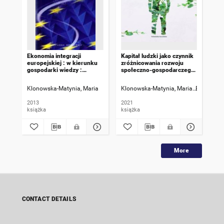
Ekonomia integracji
Kapitał ludzki jako czynnik
Eko
europejskiej : w kierunku
zróżnicowania rozwoju
eur
gospodarki wiedzy :
społeczno-gospodarczego
gos
wybrane problemy : skrypt
obszarów wiejskich
wyb
mat
Klonowska-Matynia, Maria
Klonowska-Matynia, Maria
Bernat, To
Klo
2013
2021
201
książka
książka
ksi
More
CONTACT DETAILS