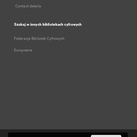
Contact details
Szukaj w innych bibliotekach cyfrowych
Federacja Bibliotek Cyfrowych
Europeana
User's account
Log in
Recently viewed