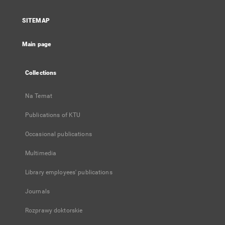
in
a
SITEMAP
new
tab
Main page
Collections
Na Temat
Publications of KTU
Occasional publications
Multimedia
Library employees' publications
Journals
Rozprawy doktorskie
...