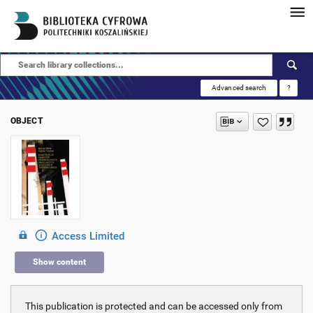
Advanced search
?
OBJECT
Access Limited
Show content
This publication is protected and can be accessed only from