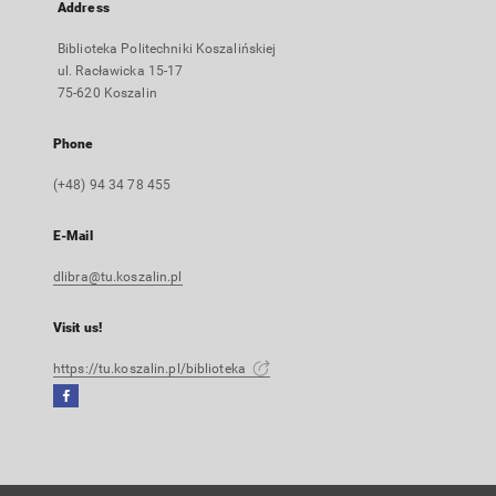
Address
Biblioteka Politechniki Koszalińskiej
ul. Racławicka 15-17
75-620 Koszalin
Phone
(+48) 94 34 78 455
E-Mail
dlibra@tu.koszalin.pl
Visit us!
https://tu.koszalin.pl/biblioteka
Facebook
External
link,
will
open