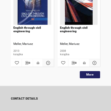
English through civil
English through civil
Zab
engineering
engineering
ant
bud
prz
po
Meller, Mariusz
Meller, Mariusz
Mel
2013
2008
199
książka
książka
ksi
More
CONTACT DETAILS