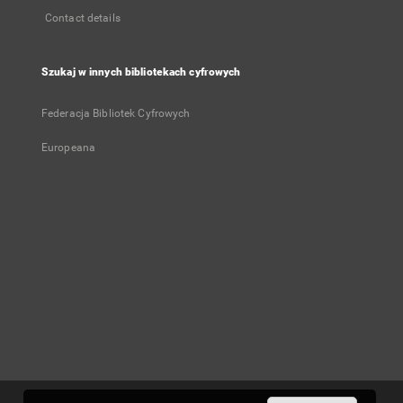
Contact details
Szukaj w innych bibliotekach cyfrowych
Federacja Bibliotek Cyfrowych
Europeana
User's account
Log in
Recently viewed