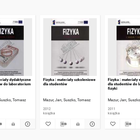
eriały dydaktyczne
Fizyka : materiały szkoleniowe
Fizyka : materiały
ów do laboratorium
dla studentów
dla studentów do 
fizyki
Suszko, Tomasz
Mazur, Jan
Suszko, Tomasz
Mazur, Jan
Suszko
2012
2011
książka
książka