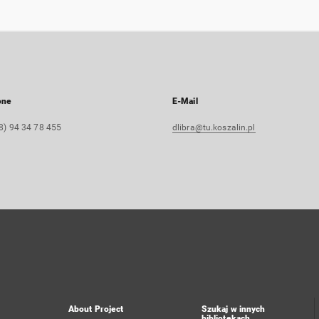
one
E-Mail
8) 94 34 78 455
dlibra@tu.koszalin.pl
About Project
Szukaj w innych
bibliotekach