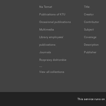
Na Temat
Title
Publications of KTU
Creator
Occasional publications
Contributor
Multimedia
Subject
Library employees'
Coverage
publications
Description
Journals
Publisher
Rozprawy doktorskie
...
View all collections
This service runs on