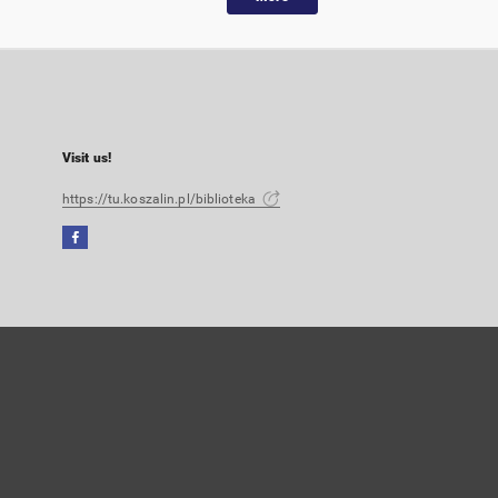
Visit us!
https://tu.koszalin.pl/biblioteka
Facebook
External
link,
will
open
in
a
new
tab
User's account