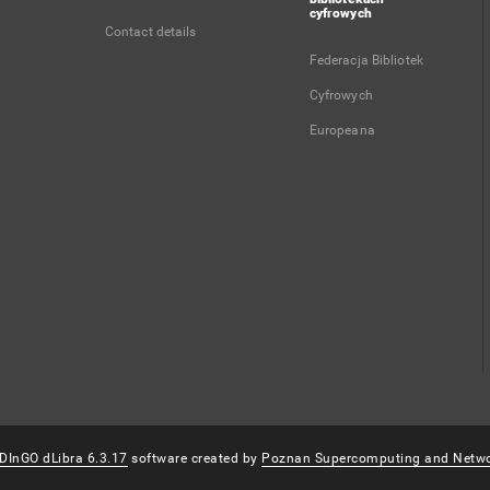
cyfrowych
Contact details
Federacja Bibliotek
Cyfrowych
Europeana
DInGO dLibra 6.3.17
software created by
Poznan Supercomputing and Netwo