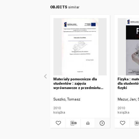
OBJECTS
similar
Materiały pomocnicze dla
Fizyka : mat
studentów : zajęcia
dla student
wyrównawcze z przedmiotu
fizyki
fizyka
Suszko, Tomasz
Mazur, Jan
2010
2010
książka
książka