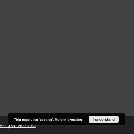
Log in
Recently viewed
I understand
This page uses 'cookies'.
More information
rking Center (PSNC)