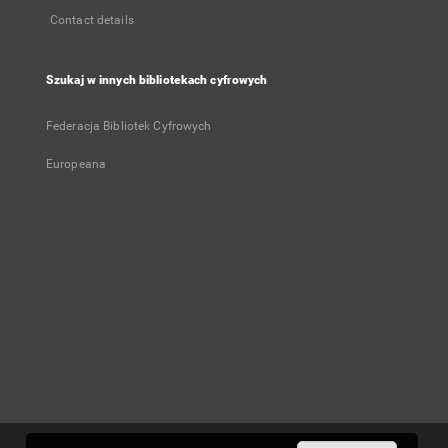
Contact details
Szukaj w innych bibliotekach cyfrowych
Federacja Bibliotek Cyfrowych
Europeana
User's account
Log in
Recently viewed