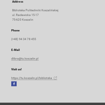
Address
Biblioteka Politechniki Koszalińskiej
ul. Racławicka 15-17
75-620 Koszalin
Phone
(+48) 94 34 78 455
E-Mail
dlibra@tu.koszalin.pl
Visit us!
https://tu.koszalin.pl/biblioteka
Facebook
External
link,
will
open