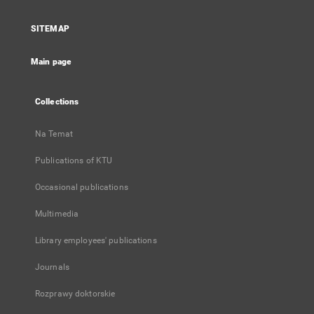
in
a
SITEMAP
new
tab
Main page
Collections
Na Temat
Publications of KTU
Occasional publications
Multimedia
Library employees' publications
Journals
Rozprawy doktorskie
...