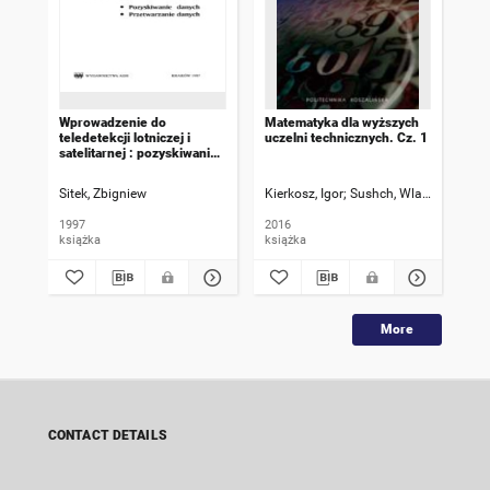
Wprowadzenie do
Matematyka dla wyższych
Pod
teledetekcji lotniczej i
uczelni technicznych. Cz. 1
ene
satelitarnej : pozyskiwanie
1
danych, przetwarzanie
danych
Sitek, Zbigniew
Kierkosz, Igor
Sushch, Wladimir
Flyud
Cha
1997
2016
201
książka
książka
ksi
More
CONTACT DETAILS