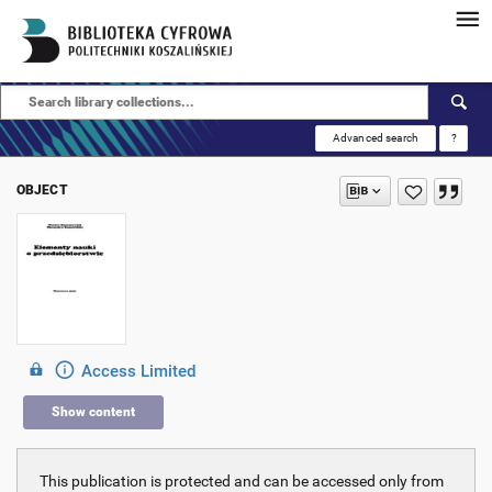
Advanced search
?
OBJECT
Access Limited
Show content
This publication is protected and can be accessed only from