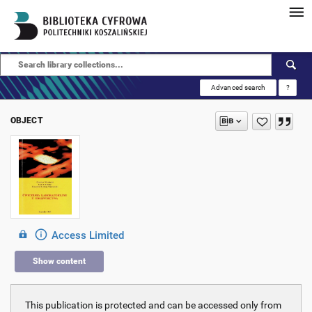
Advanced search
?
OBJECT
Access Limited
Show content
This publication is protected and can be accessed only from