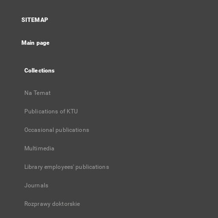
in
a
SITEMAP
new
tab
Main page
Collections
Na Temat
Publications of KTU
Occasional publications
Multimedia
Library employees' publications
Journals
Rozprawy doktorskie
...