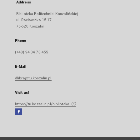
Address
Biblioteka Politechniki Koszalińskiej
ul. Racławicka 15-17
75-620 Koszalin
Phone
(+48) 94 34 78 455
E-Mail
dlibra@tu.koszalin.pl
Visit us!
https://tu.koszalin.pl/biblioteka
Facebook
External
link,
will
open