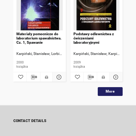
Materiały pomocnicze do
Podstawy odlewnictwa z
Mat
laboratorium spawalnictwa.
ćwiczeniami
lab
Cz. 1, Spawanie
laboratoryjnymi
Cz.
lut
ter
Karpiński, Stanisław
Lorbiecki, Piotr
Karpiński, Stanisław
Radwan-Wiatrowski, Krzysztof
Karpiński, Tadeu
Kar
2000
2009
201
książka
książka
ksi
More
CONTACT DETAILS