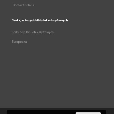
Contact details
Szukaj w innych bibliotekach cyfrowych
Federacja Bibliotek Cyfrowych
Europeana
User's account
Log in
Recently viewed