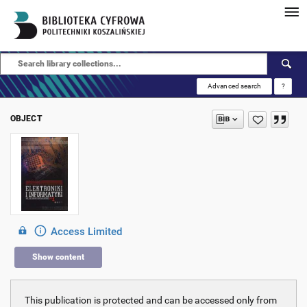
Advanced search
?
OBJECT
Access Limited
Show content
This publication is protected and can be accessed only from