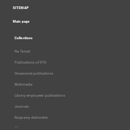
a
SITEMAP
new
tab
Main page
Collections
Na Temat
Publications of KTU
Occasional publications
Multimedia
Library employees' publications
Journals
Rozprawy doktorskie
...