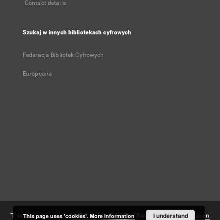
Contact details
Szukaj w innych bibliotekach cyfrowych
Federacja Bibliotek Cyfrowych
Europeana
User's account
Log in
Recently viewed
I understand
This service runs on
This page uses 'cookies'.
DInGO dLibra 6.3.17
More information
software created by
Poznan