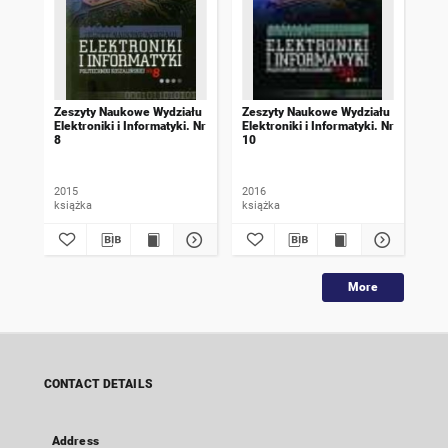
Zeszyty Naukowe Wydziału
Zeszyty Naukowe Wydziału
Zes
Elektroniki i Informatyki. Nr
Elektroniki i Informatyki. Nr
Ele
8
10
9
2015
2016
201
książka
książka
ksi
More
CONTACT DETAILS
Address