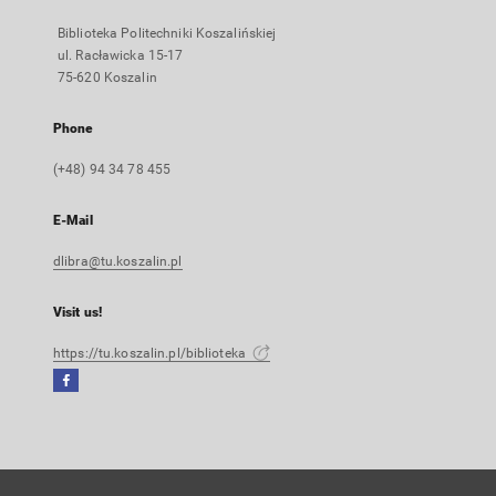
Biblioteka Politechniki Koszalińskiej
ul. Racławicka 15-17
75-620 Koszalin
Phone
(+48) 94 34 78 455
E-Mail
dlibra@tu.koszalin.pl
Visit us!
https://tu.koszalin.pl/biblioteka
Facebook
External
link,
will
open
in