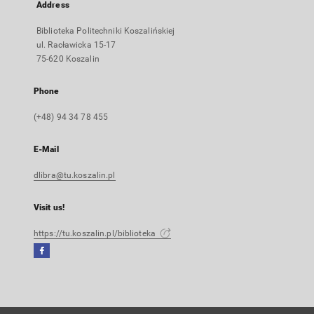
Address
Biblioteka Politechniki Koszalińskiej
ul. Racławicka 15-17
75-620 Koszalin
Phone
(+48) 94 34 78 455
E-Mail
dlibra@tu.koszalin.pl
Visit us!
https://tu.koszalin.pl/biblioteka
Facebook
External
link,
will
open