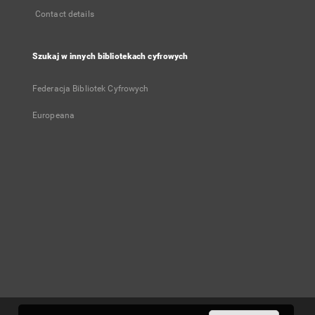
Contact details
Szukaj w innych bibliotekach cyfrowych
Federacja Bibliotek Cyfrowych
Europeana
User's account
Log in
Recently viewed