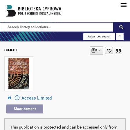
Advanced search
?
OBJECT
Access Limited
Show content
This publication is protected and can be accessed only from