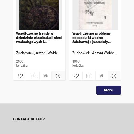
Współczesne trendy w
Współczesne problemy
Ko
dziedzinie eksploatacji sieci
gospodarki wodno-
aut
wodociągowych i
ściekowej : [materiały
i s
kanalizacyjnych
konferencji naukowo-
tec
technicznej] Koszalin -
jed
Żuchowicki, Antoni Waldemar
Feofanov, Yuri A.
Żuchowicki, Antoni Waldemar
Żuc
Kołobrzeg 1993. Cz.1
go
2006
1993
200
książka
książka
ksi
More
CONTACT DETAILS