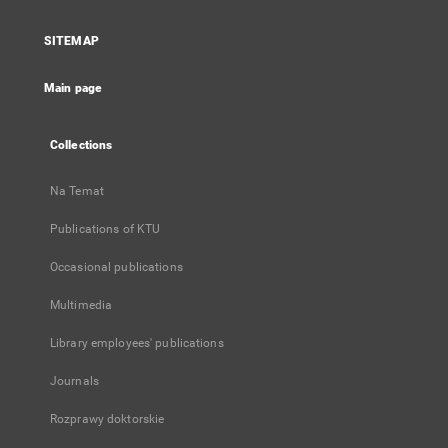
in
a
SITEMAP
new
tab
Main page
Collections
Na Temat
Publications of KTU
Occasional publications
Multimedia
Library employees' publications
Journals
Rozprawy doktorskie
...