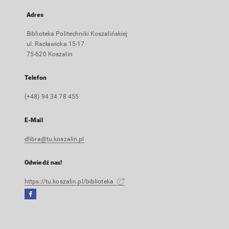
Adres
Biblioteka Politechniki Koszalińskiej
ul. Racławicka 15-17
75-620 Koszalin
Telefon
(+48) 94 34 78 455
E-Mail
dlibra@tu.koszalin.pl
Odwiedź nas!
https://tu.koszalin.pl/biblioteka
Facebook
Link
zewnętrzny,
otworzy