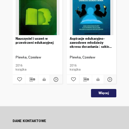
Nauczyciel i uczeń w
Aspiracje edukacyjno-
Kom
przestrzeni edukacyjnej
zawodowe młodzieży
ksz
okresu dorastania : szkic
szk
monograficzny ilustrowany
ilu
relacjami własnych badań
wła
Plewka, Czesław
Plewka, Czesław
Ple
empirycznych
emp
2016
2016
202
książka
książka
ksi
Więcej
DANE KONTAKTOWE