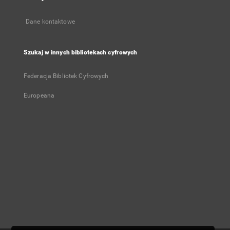
Dane kontaktowe
Szukaj w innych bibliotekach cyfrowych
Federacja Bibliotek Cyfrowych
Europeana
Konto użytkownika
Zaloguj się
Historia przeglądania