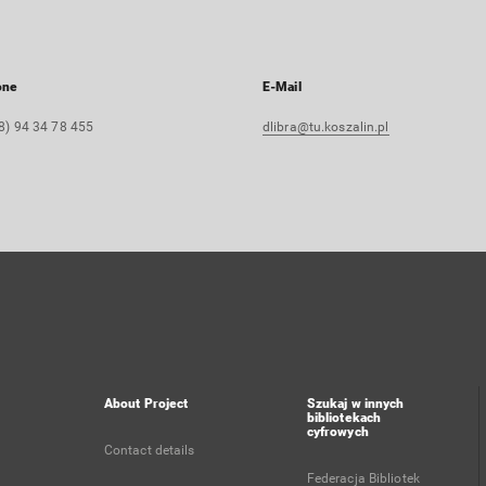
one
E-Mail
8) 94 34 78 455
dlibra@tu.koszalin.pl
About Project
Szukaj w innych
bibliotekach
cyfrowych
Contact details
Federacja Bibliotek