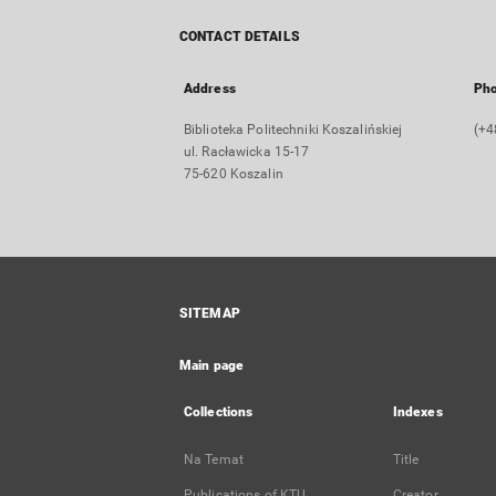
CONTACT DETAILS
Address
Ph
Biblioteka Politechniki Koszalińskiej
(+4
ul. Racławicka 15-17
75-620 Koszalin
SITEMAP
Main page
Collections
Indexes
Na Temat
Title
Publications of KTU
Creator