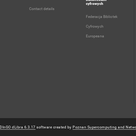
cyfrowych
Contact details
Federacja Bibliotek
Cyfrowych
Europeana
DInGO dLibra 6.3.17
software created by
Poznan Supercomputing and Netwo