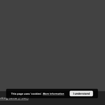
Log in
Recently viewed
I understand
This page uses 'cookies'.
More information
rking Center (PSNC)