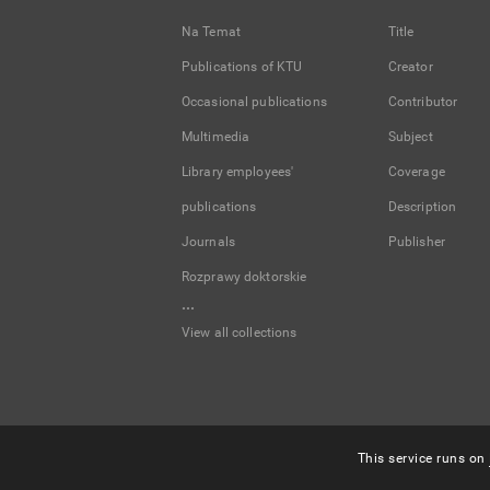
Na Temat
Title
Publications of KTU
Creator
Occasional publications
Contributor
Multimedia
Subject
Library employees'
Coverage
publications
Description
Journals
Publisher
Rozprawy doktorskie
...
View all collections
This service runs on