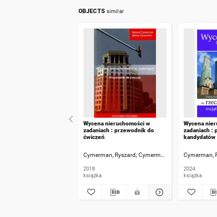
OBJECTS
similar
Wycena nieruchomości w
Wycena nier
zadaniach : przewodnik do
zadaniach : 
ćwiczeń
kandydatów
majątkowyc
Cymerman, Ryszard
Cymerman, Joanna
Cymerman, 
2018
2024
książka
książka