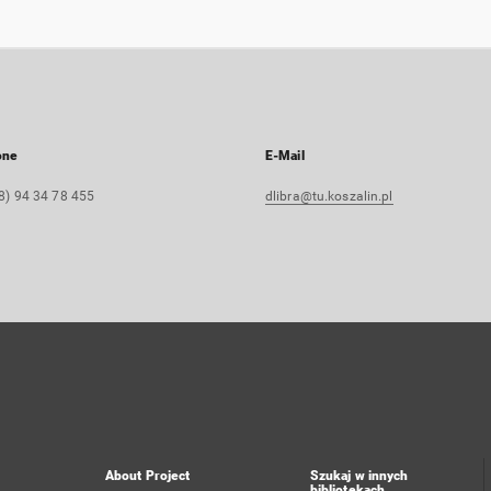
one
E-Mail
8) 94 34 78 455
dlibra@tu.koszalin.pl
About Project
Szukaj w innych
bibliotekach