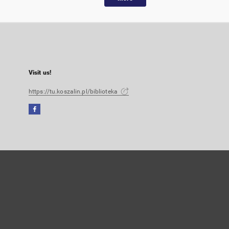
Visit us!
https://tu.koszalin.pl/biblioteka
Facebook
External
link,
will
open
in
a
new
tab
User's account