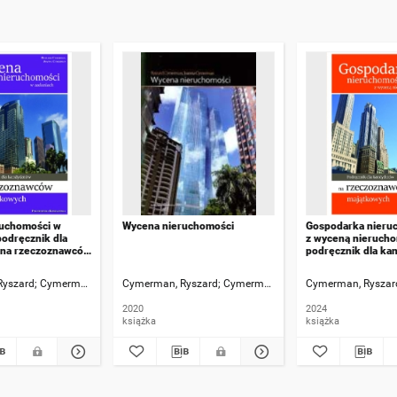
uchomości w
Wycena nieruchomości
Gospodarka nieru
podręcznik dla
z wyceną nierucho
 na rzeczoznawców
podręcznik dla ka
h
rzeczoznawców m
Ryszard
Cymerman, Joanna
Cymerman, Ryszard
Cymerman, Joanna
Cymerman, Ryszar
Foryś, Iwona [R
2020
2024
książka
książka