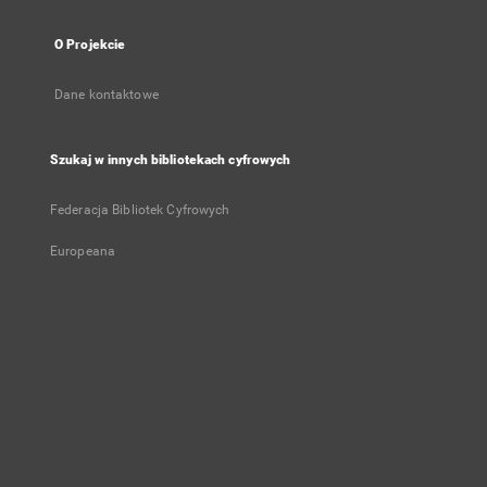
O Projekcie
Dane kontaktowe
Szukaj w innych bibliotekach cyfrowych
Federacja Bibliotek Cyfrowych
Europeana
Konto użytkownika
Zaloguj się
Historia przeglądania