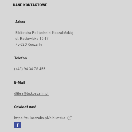
DANE KONTAKTOWE
Adres
Biblioteka Politechniki Koszalińskiej
ul. Racławicka 15-17
75-620 Koszalin
Telefon
(+48) 94 34 78 455
E-Mail
dlibra@tu.koszalin.pl
Odwiedź nas!
https://tu.koszalin.pl/biblioteka
Facebook
Link