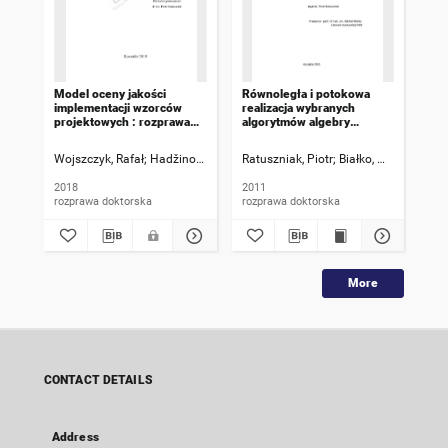
Model oceny jakości
Równoległa i potokowa
Alg
implementacji wzorców
realizacja wybranych
sie
projektowych : rozprawa
algorytmów algebry
opa
doktorska
liniowej w układach
twi
reprogramowalnych :
roz
Wojszczyk, Rafał
Hadžinov, Volodimir Vìtalìjovič [Promotor]
Ratuszniak, Piotr
Białko, Michał [Prom
Ratuszniak, 
Mic
rozprawa doktorska
2018
2011
201
rozprawa doktorska
rozprawa doktorska
roz
More
CONTACT DETAILS
Address