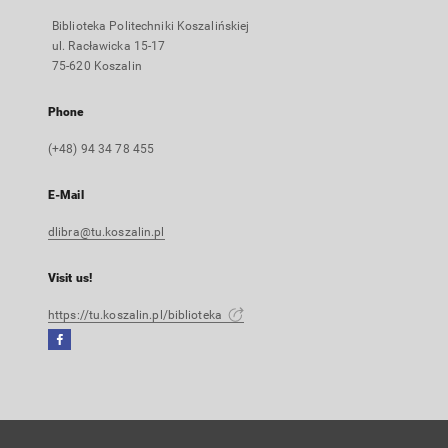
Biblioteka Politechniki Koszalińskiej
ul. Racławicka 15-17
75-620 Koszalin
Phone
(+48) 94 34 78 455
E-Mail
dlibra@tu.koszalin.pl
Visit us!
https://tu.koszalin.pl/biblioteka
Facebook
External
link,
will
open
in