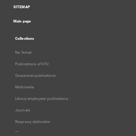
a
SITEMAP
new
tab
Main page
Collections
Na Temat
Publications of KTU
Occasional publications
Multimedia
Library employees' publications
Journals
Rozprawy doktorskie
...