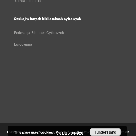
Contact details
Szukaj w innych bibliotekach cyfrowych
Federacja Bibliotek Cyfrowych
Europeana
User's account
Log in
Recently viewed
I understand
This service runs on
This page uses 'cookies'.
DInGO dLibra 6.3.17
More information
software created by
Poznan