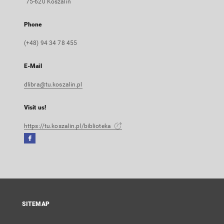
75-620 Koszalin
Phone
(+48) 94 34 78 455
E-Mail
dlibra@tu.koszalin.pl
Visit us!
https://tu.koszalin.pl/biblioteka
Facebook
External
link,
will
open
in
a
SITEMAP
new
tab