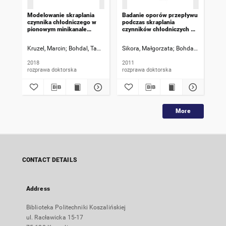
Modelowanie skraplania
Badanie oporów przepływu
Zja
czynnika chłodniczego w
podczas skraplania
pę
pionowym minikanale
czynników chłodniczych w
czy
rurowym : rozprawa
minikanałach rurowych :
doktorska : [streszczenie]
rozprawa doktorska
Kruzel, Marcin
Bohdal, Tadeusz [Promotor]
Sikora, Małgorzata
Sikora, Małgorzata [Promotor
Bohdal, Tadeusz [
Boh
2018
2011
200
rozprawa doktorska
rozprawa doktorska
ksi
More
CONTACT DETAILS
Address
Biblioteka Politechniki Koszalińskiej
ul. Racławicka 15-17