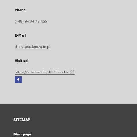
Phone
(+48) 94 34 78 455
E-Mail
dlibra@tu.koszalin.pl
Visit us!
https://tu.koszalin.pl/biblioteka
Facebook
External
link,
will
open
in
a
SITEMAP
new
tab
Main page