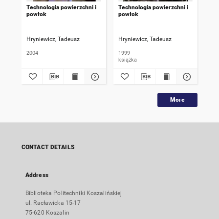
Technologia powierzchni i
Technologia powierzchni i
Ćwi
powłok
powłok
tec
po
Hryniewicz, Tadeusz
Hryniewicz, Tadeusz
Hry
2004
1999
201
książka
dok
More
CONTACT DETAILS
Address
Biblioteka Politechniki Koszalińskiej
ul. Racławicka 15-17
75-620 Koszalin