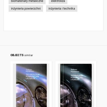
biomateriały metaliczne
elektroliza
inżynieria powierzchni
inżynieria i technika
OBJECTS
similar