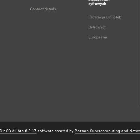
cyfrowych
Contact details
Federacja Bibliotek
Cyfrowych
Europeana
DInGO dLibra 6.3.17
software created by
Poznan Supercomputing and Netwo