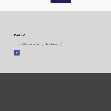
Visit us!
https://tu.koszalin.pl/biblioteka
Facebook
External
link,
will
open
in
a
new
tab
User's account