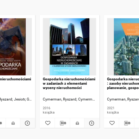
nieruchomościami
Gospodarka nieruchomościami
Gospodarka nieru
w zadaniach z elementami
: zasoby nieruchom
wyceny nieruchomości
planowanie, gospo
zarządzanie
Ryszard
Jesiotr, Grzegorz
Cymerman, Ryszard
Jesiotr, Monika
Cymerman, Joanna
Cymerman, Ryszar
2016
2021
książka
książka