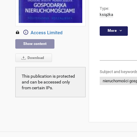
Type:
książka
More
Access Limited
Show content
Download
Subject and keywords
This publication is protected
nieruchomości gosp
and can be accessed only
from certain IPs.