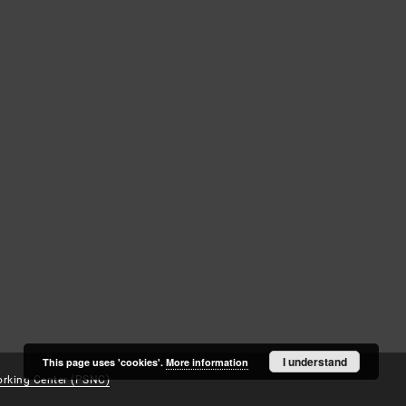
Log in
Recently viewed
I understand
This page uses 'cookies'.
More information
rking Center (PSNC)