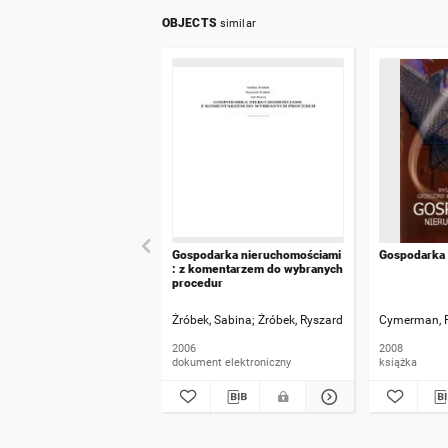
OBJECTS
similar
Gospodarka nieruchomościami
Gospodarka 
: z komentarzem do wybranych
procedur
Źróbek, Sabina
Źróbek, Ryszard
Kuryj, Jan
Cymerman, 
2006
2008
dokument elektroniczny
książka