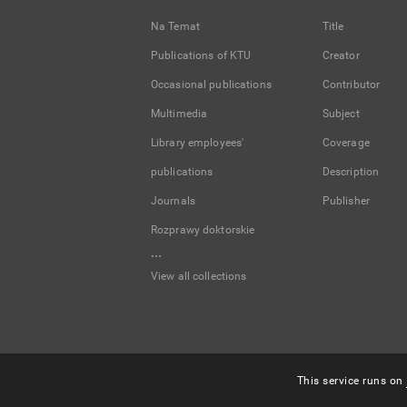
Na Temat
Title
Publications of KTU
Creator
Occasional publications
Contributor
Multimedia
Subject
Library employees'
Coverage
publications
Description
Journals
Publisher
Rozprawy doktorskie
...
View all collections
This service runs on