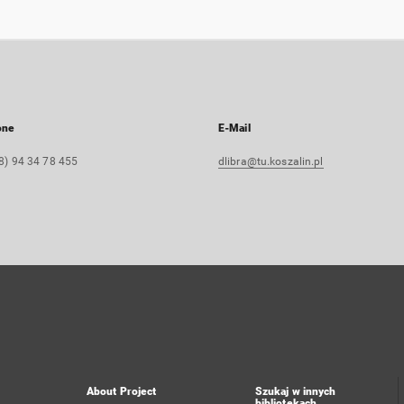
one
E-Mail
8) 94 34 78 455
dlibra@tu.koszalin.pl
About Project
Szukaj w innych
bibliotekach