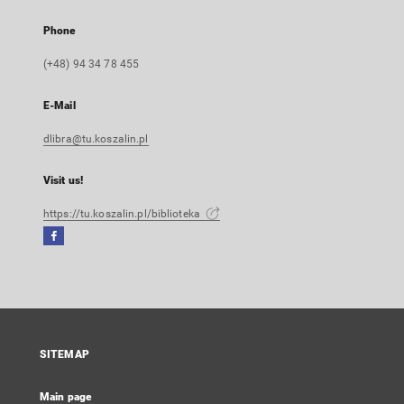
Phone
(+48) 94 34 78 455
E-Mail
dlibra@tu.koszalin.pl
Visit us!
https://tu.koszalin.pl/biblioteka
Facebook
External
link,
will
open
in
a
SITEMAP
new
tab
Main page