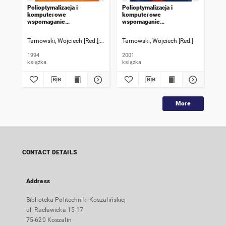
Polioptymalizacja i
Polioptymalizacja i
Pol
komputerowe
komputerowe
ko
wspomaganie
wspomaganie
ws
projektowania : Mielno 91 i
projektowania : Mielno
pro
92 : materiały IX i X
2001 : prace XIX
199
Tarnowski, Wojciech [Red.]
Kiczkowiak, Tomasz [Red.]
Tarnowski, Wojciech [Red.]
Tar
Ogólnopolskiej Konferencji
Ogólnpolskiej Konferencji
Ogó
1994
2001
199
książka
książka
ksi
More
CONTACT DETAILS
Address
Biblioteka Politechniki Koszalińskiej
ul. Racławicka 15-17
75-620 Koszalin