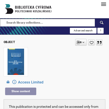
Advanced search
?
OBJECT
Access Limited
Show content
This publication is protected and can be accessed only from