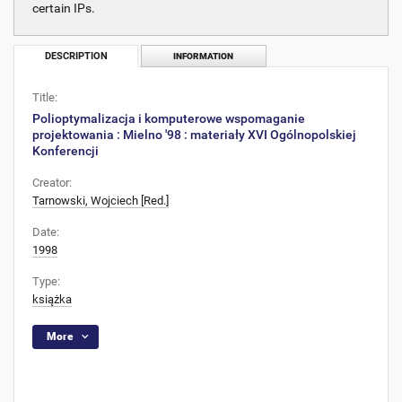
certain IPs.
DESCRIPTION
INFORMATION
Title:
Polioptymalizacja i komputerowe wspomaganie
projektowania : Mielno '98 : materiały XVI Ogólnopolskiej
Konferencji
Creator:
Tarnowski, Wojciech [Red.]
Date:
1998
Type:
książka
More