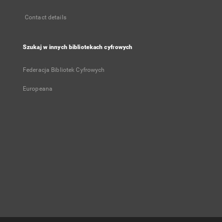
Contact details
Szukaj w innych bibliotekach cyfrowych
Federacja Bibliotek Cyfrowych
Europeana
User's account
Log in
Recently viewed