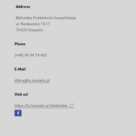
Address
Biblioteka Politechniki Koszalińskiej
ul. Racławicka 15-17
75-620 Koszalin
Phone
(+48) 94 34 78 455
E-Mail
dlibra@tu.koszalin.pl
Visit us!
https://tu.koszalin.pl/biblioteka
Facebook
External
link,
will