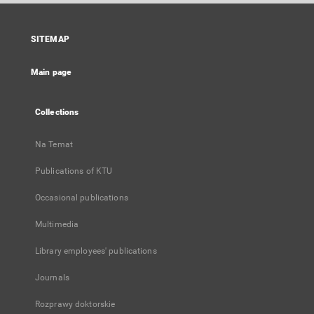
open
in
a
SITEMAP
new
tab
Main page
Collections
Na Temat
Publications of KTU
Occasional publications
Multimedia
Library employees' publications
Journals
Rozprawy doktorskie