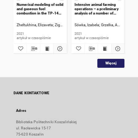
Numerical modeling of solid
Intensive animal farming
Pro
and gaseous fuel
operations – a preliminary
ren
combustion in the TP-14A
analysis of a number of
whi
boiler furnace to reduce
farm animals, ammonia
eff
PCDD/F and greenhouse
emission values variability
bui
Zheltukhina, Elizaveta
Ziganshin, Malik G.
Sówka, Izabela
Grzelka, Agnieszka
Des
Be
gas emissions
and methods of reducing
nZ
odor emissions and
2021
2021
202
assessing health impact
artykuł w czasopiśmie
artykuł w czasopiśmie
art
taking into account
possible solutions in
Poland and Ukraine
Więcej
DANE KONTAKTOWE
Adres
Biblioteka Politechniki Koszalińskiej
ul. Racławicka 15-17
75-620 Koszalin