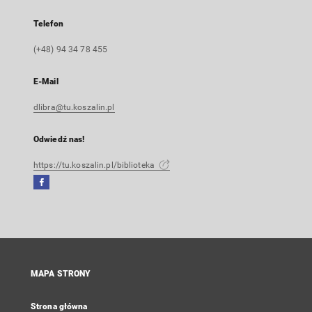
Telefon
(+48) 94 34 78 455
E-Mail
dlibra@tu.koszalin.pl
Odwiedź nas!
https://tu.koszalin.pl/biblioteka
Facebook
Link
zewnętrzny,
otworzy
się
w
nowej
MAPA STRONY
karcie
Strona główna