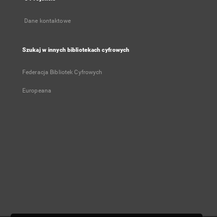
Dane kontaktowe
Szukaj w innych bibliotekach cyfrowych
Federacja Bibliotek Cyfrowych
Europeana
Konto użytkownika
Zaloguj się
Historia przeglądania