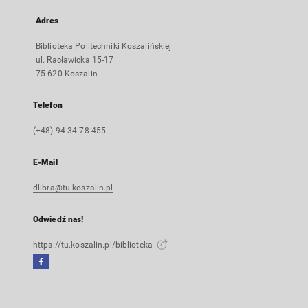
Adres
Biblioteka Politechniki Koszalińskiej
ul. Racławicka 15-17
75-620 Koszalin
Telefon
(+48) 94 34 78 455
E-Mail
dlibra@tu.koszalin.pl
Odwiedź nas!
https://tu.koszalin.pl/biblioteka
Facebook
Link
zewnętrzny,
otworzy