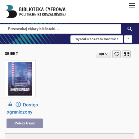
Wyszukiwanie zaawansowane
?
OBIEKT
Dostęp
ograniczony
Pokaż treść