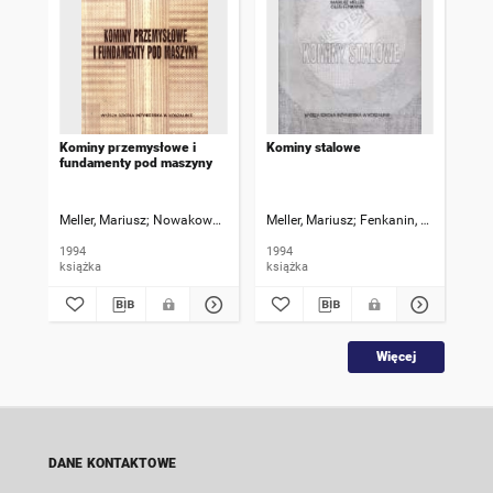
Kominy przemysłowe i
Kominy stalowe
Wyb
fundamenty pod maszyny
kor
ko
Meller, Mariusz
Nowakowski, Marek
Meller, Mariusz
Fenkanin, Oleg
Mel
1994
1994
200
książka
książka
ksi
Więcej
DANE KONTAKTOWE