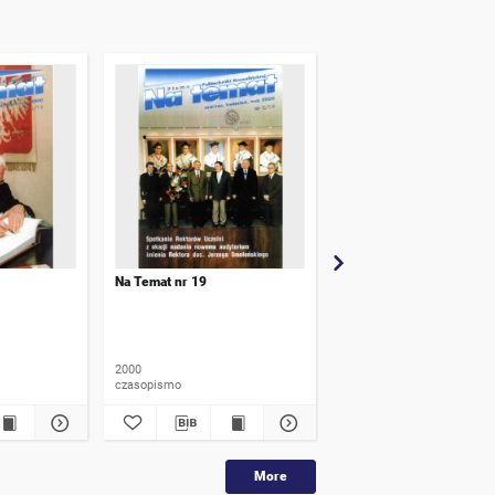
Na Temat nr 19
Na Temat nr 12
2000
1998
czasopismo
czasopismo
More