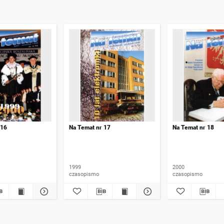
 16
Na Temat nr 17
Na Temat nr 18
1999
2000
czasopismo
czasopismo