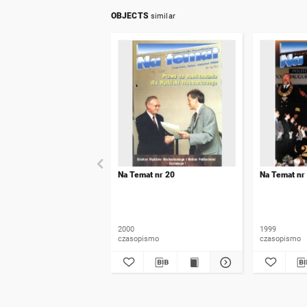
OBJECTS
similar
Na Temat nr 20
Na Temat nr
2000
1999
czasopismo
czasopismo