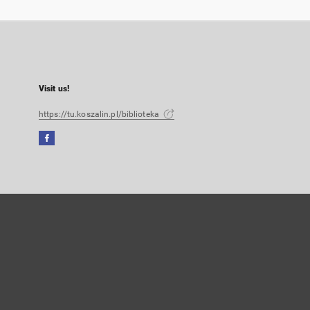
Visit us!
https://tu.koszalin.pl/biblioteka
Facebook
External
link,
will
open
in
a
new
tab
User's account