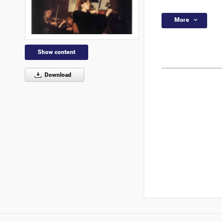
More
Show content
Download