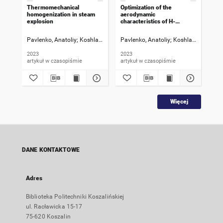
Thermomechanical
Optimization of the
Exp
homogenization in steam
aerodynamic
the
explosion
characteristics of H-
enh
Darrieus vertical-axis wind
sur
turbines
tra
Pavlenkо, Anatoliy
Koshlak, Hanna
Pavlenkо, Anatoliy
Basok, Borys
Hrabova, Tatiana
Koshlak, Hanna
Gra
B
boi
2023
2023
201
artykuł w czasopiśmie
artykuł w czasopiśmie
art
Więcej
DANE KONTAKTOWE
Adres
Biblioteka Politechniki Koszalińskiej
ul. Racławicka 15-17
75-620 Koszalin