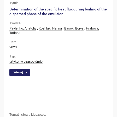
Tytuł:
Determination of the specific heat flux during boiling of the
dispersed phase of the emulsion
Twórca:
Pavlenkо, Anatoliy
;
Koshlak, Hanna
;
Basok, Borys
;
Hrabova,
Tatiana
Data:
2023
Typ:
artykuł w czasopiśmie
Więcej
Temat i słowa kluczowe: