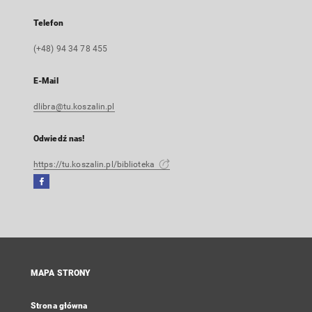
Telefon
(+48) 94 34 78 455
E-Mail
dlibra@tu.koszalin.pl
Odwiedź nas!
https://tu.koszalin.pl/biblioteka
Facebook
Link
zewnętrzny,
otworzy
się
w
nowej
MAPA STRONY
karcie
Strona główna