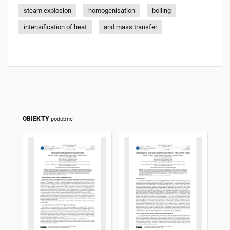
steam explosion
homogenisation
boiling
intensification of heat
and mass transfer
OBIEKTY
podobne