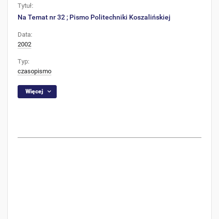
Tytuł:
Na Temat nr 32 ; Pismo Politechniki Koszalińskiej
Data:
2002
Typ:
czasopismo
Więcej