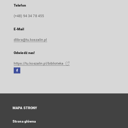
Telefon
(+48) 94 34 78 455
E-Mail
dlibra@tu.koszalin.pl
Odwiedź nas!
https://tu.koszalin.pl/biblioteka
Facebook
Link
zewnętrzny,
otworzy
się
w
nowej
MAPA STRONY
karcie
Strona główna