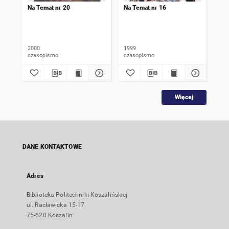
Na Temat nr 20
Na Temat nr 16
Na 
2000
1999
199
czasopismo
czasopismo
cza
Więcej
DANE KONTAKTOWE
Adres
Biblioteka Politechniki Koszalińskiej
ul. Racławicka 15-17
75-620 Koszalin