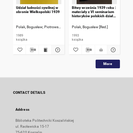
Udział ludności cywilnej w
Bitwy września 1939 roku :
Pol
obronie Wielkopolski 1939
materiały z VI seminarium
woj
historyków polskich działań
Ogó
obronnych 1939 r.,
nau
Koszalin, 10-11 listopada
lut
Polak, Bogusław
Piotrowski, Bernard [Recenzja]
Polak, Bogusław [Red.]
Kom
1989 r. Cz. 2, Dowódcy
września
1989
1993
199
książka
książka
ksi
More
CONTACT DETAILS
Address
Biblioteka Politechniki Koszalińskiej
ul. Racławicka 15-17
75-620 Koszalin