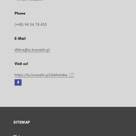
Phone
(+48) 94 34 78 455
E-Mail
dlibra@tu.koszalin.pl
Visit us!
https://tu.koszalin.pl/biblioteka
Facebook
External
link,
will
open
in
a
SITEMAP
new
tab