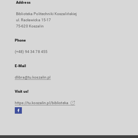
Address
Biblioteka Politechniki Koszalińskiej
ul. Racławicka 15-17
75-620 Koszalin
Phone
(+48) 94 34 78 455
E-Mail
dlibra@tu.koszalin.pl
Visit us!
https://tu.koszalin.pl/biblioteka
Facebook
External
link,
will
open