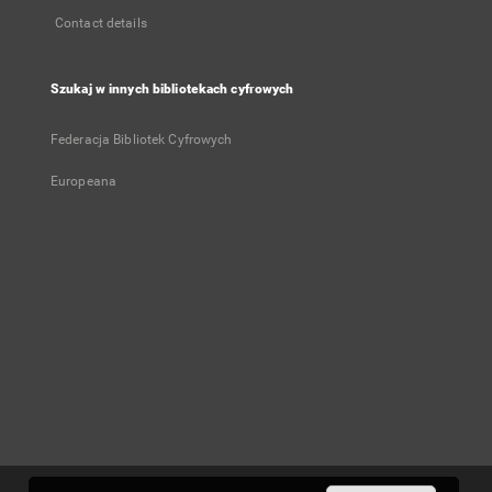
Contact details
Szukaj w innych bibliotekach cyfrowych
Federacja Bibliotek Cyfrowych
Europeana
User's account
Log in
Recently viewed