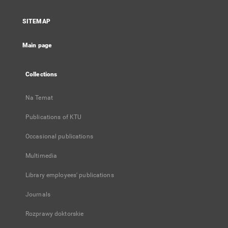
in
a
SITEMAP
new
tab
Main page
Collections
Na Temat
Publications of KTU
Occasional publications
Multimedia
Library employees' publications
Journals
Rozprawy doktorskie