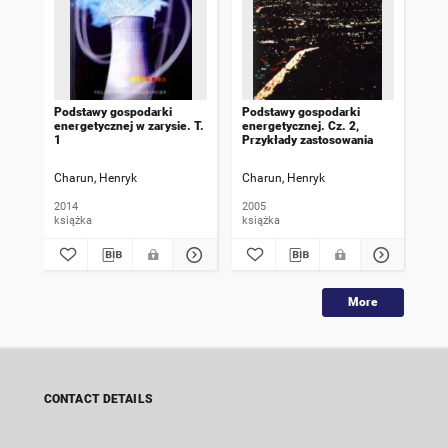
Podstawy gospodarki
Podstawy gospodarki
Pod
energetycznej w zarysie. T.
energetycznej. Cz. 2,
ene
1
Przykłady zastosowania
3
Charun, Henryk
Charun, Henryk
Cha
2014
2005
201
książka
książka
ksi
More
CONTACT DETAILS