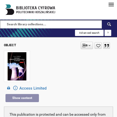
Advanced search
?
OBJECT
Access Limited
Show content
This publication is protected and can be accessed only from