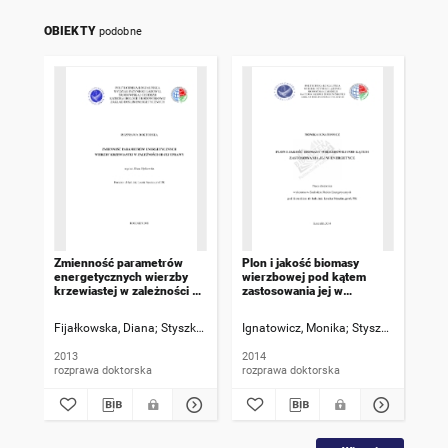
OBIEKTY
podobne
Zmienność parametrów
Plon i jakość biomasy
Po
energetycznych wierzby
wierzbowej pod kątem
an
krzewiastej w zależności od
zastosowania jej w
pra
jej uprawy : rozprawa
energetyce : praca
prą
doktorska : [streszczenie]
doktorska : [streszczenie]
od
Fijałkowska, Diana
Styszko, Leszek [Promotor]
Ignatowicz, Monika
Krzemieniewski, Mirosław
Styszko, Leszek [
Wez
nap
dok
2013
2014
199
rozprawa doktorska
rozprawa doktorska
roz